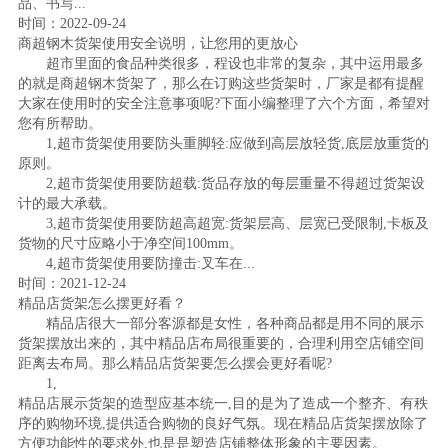
品、书写...
时间：2022-09-24
商超钢木货架使用安全说明，让您用的更放心
超市里面的食品种类很多，程设也非常的复杂，其中运用最多
的就是商超钢木货架了，那么在订购这些货架时，厂家是都有提醒
大家在使用时的安全注意事项呢?下面小编整理了六个方面，希望对
您有所帮助。
1,超市货架使用要防头重脚轻:应做到高层放轻货,底层放重货的
原则。
2,超市货架使用要防超载:货品存放的每层重量不得超过货架设
计的最大承载。
3,超市货架使用要防超高超宽:货架层高、层宽已受限制,卡板及
货物的尺寸应略小于净空间100mm。
4,超市货架使用要防撞击:叉车在...
时间：2021-12-24
精品店货架怎么摆更好看？
精品店很大一部分客源都是女性，各种商品都是用不同的展示
货架摆放出来的，其中精品店布局很重要的，合理利用空店铺空间
距离去布局。那么精品店货架要怎么摆会更好看呢?
1,
精品店展示货架的造型应基本统一,目的是为了造成一个整齐、有秩
序的购物环境,提供适合购物的良好气氛。现在精品店货架摆放除了
方便功能性的要求外,也是是塑造店铺整体形象的主要因素。