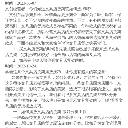
时间：2023-06-07
文创经营者，你们知道文具店货架该如何选择吗?
文创产品纷繁多样，应季商品更换繁杂，商家为了吸引顾客，保
证客流量，会不定期的改变商品的摆放。不过，有心的朋友或许都
观察到，文具店的货架款式是存在不同的，每种款式的货架都有自
己的特点和优点。所以经营文具店的投资者应该先了解文具店货架
哪家产品好、款式多，从而根据自己的店铺面积来选择文具货架的
款式，下面小编就来和大家简单说说文具店货架购买常识。
1、买文具店货架的时候首先要按照自己屋子搭配来选择文具
店货架，定制形式比较好，适合自己店铺的面积及风格。
2、如果是连锁店那你买文具店货架的时...
时间：2022-10-24
学会这几个文具店货架摆放技巧，让你拥有超大的客流量!
如果你想开一家文具店，如何装饰和设计才能展示自己的特点?
这是很多文具店老板需要考虑的问题。一些文具店因为店面小，东
西陈列混乱，影响了文具店的美观，造成了很多顾客的流失。当他
们开始关注到这一点后，我们看到很多文具店的货架都被区分开
来，并且摆放有序，那么他们是如何展示文具货架的设计呢?看看文
具店的货架摆放技巧。
一、如何摆放文具店的货架-做好分类工作
一般商品类文具店很多，如果处理不当，很容易给人一种凌乱
的感觉，所以文具店的货架应该先做好分类。比如分为文化管理用