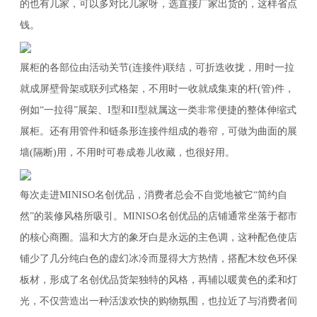
的也有几家，可以多对比几家呀，选直接厂家出货的，这样省点
钱。
展柜的各部位由活动关节(连接件)联结，可折迭收拢，用时一拉
就成屏壁骨架或联列式格架，不用时一收就成集束的杆(管)件，
例如“一拉得”展架、I型和II型就属这一类非常便捷的整体伸缩式
展柜。还有用管件和链条形连接件组成的卷帘，可做为曲面的展
墙(隔断)用，不用时可卷成卷儿收藏，也很好用。
每次走进MINISO名创优品，消费者总会不自觉地被它“简约自
然”的装修风格所吸引。MINISO名创优品的店铺通常坐落于都市
的核心商圈。温和大方的象牙白是永远的主色调，这种配色使店
铺少了几分纯白色的虚幻冰冷而显得大方热情，搭配木纹色环保
板材，形成了名创优品货架独特的风格，再辅以暖黄色的柔和灯
光，不仅营造出一种活泼欢快的购物氛围，也拉近了与消费者间