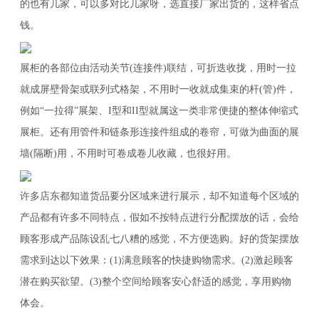
的也有几家，可以多对比几家呀，选直接厂家出货的，这样省点
钱。
展柜的各部位由活动关节(连接件)联结，可折迭收拢，用时一拉
就成屏壁骨架或联列式格架，不用时一收就成集束的杆(管)件，
例如“一拉得”展架、I型和II型就属这一类非常便捷的整体伸缩式
展柜。还有用管件和链条形连接件组成的卷帘，可做为曲面的展
墙(隔断)用，不用时可卷成卷儿收藏，也很好用。
许多店东都知道货品要分区域来进行展示，却不知道每个区域的
产品都有许多不同特点，假如不按特点进行分配摆放的话，会给
顾客形成产品陈设乱七八糟的感觉，不方便选购。好的货架摆放
需求到达以下效果：(1)满意顾客的快捷购物需求。(2)激起顾客
潜在购买欲望。(3)整个空间给顾客安心舒适的感觉，享用购物
体会。