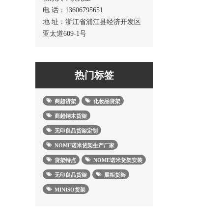
电 话：13606795651
地 址：浙江省浦江县经济开发区
亚太道609-1号
热门标签
商超货架
化妆品货架
商超钢木货架
无印良品货架定制
NOME诺米货架生产厂家
货架特点
NOME诺米货架安装
无印良品货架
展柜货架
MINISO货架